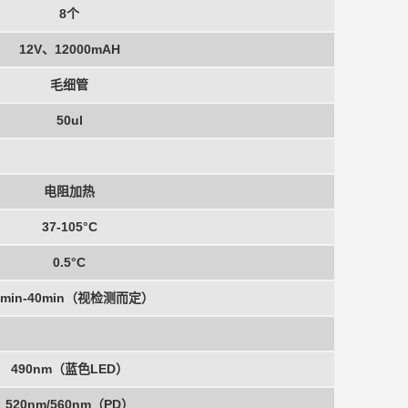
8
个
12V
、
12000mAH
毛细管
50ul
电阻加热
37-105°C
0.5°C
min-40min
（视检测而定）
490nm
（蓝色
LED
）
520nm/560nm
（
PD
）