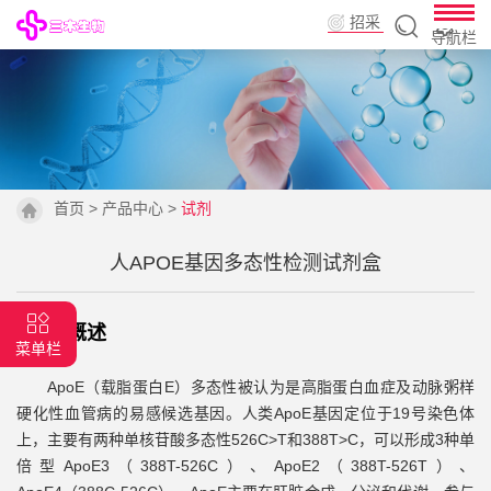
招采
导航栏
平台
首页
>
产品中心
>
试剂
人APOE基因多态性检测试剂盒
|
背景概述
菜单栏
ApoE（载脂蛋白E）多态性被认为是高脂蛋白血症及动脉粥样
硬化性血管病的易感候选基因。人类ApoE基因定位于19号染色体
上，主要有两种单核苷酸多态性526C>T和388T>C，可以形成3种单
倍型ApoE3（388T-526C）、ApoE2（388T-526T）、