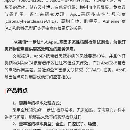
ApoE4（388C-526C）。ApoE主要在肝脏合成、分泌和代谢，参与
脂质的运输、储存及排泄，有修复组织、抑制血小板聚集、免疫调
节等作用。近年来研究发现，ApoE基因多态性与冠心病
(coronaryheartdiseaseCHD)、高脂血症、脑梗塞、Alzheimer病
(AD)和慢性乙型肝炎等疾病有着密切的关系。
PA视讯“一步法” 人ApoE基因多态性核酸检测试剂盒，为他汀
类药物使用提供更高效精准的服务保障。
文献报道，ApoE4携带者患冠心病的风险要高40%，并且他汀
类药物对ApoE4携带者疗效往往不佳或无疗效，而对ApoE2携带者
的降脂作用最强。最近的全基因组关联研究（GWAS）证实，ApoE
基因位点与对瑞舒伐他汀的应答相关。
产品特点
|
1、更简单的样本处理方式：
采用全球领先的“一步法”检测技术，无需加热、无需离心，样本
免提取扩增，能够最大效率的实现检测过程
2、更丰富的样本类型：全血、口腔拭子、唾液：