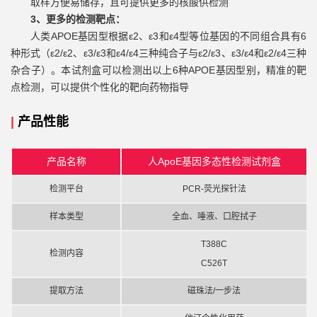
取样方便易储存，且可提供更多的核酸供检测
3、更多的检测靶点：
人类APOE基因型根据ε2、ε3和ε4型等位基因的不同组合具有6
种形式（ε2/ε2、ε3/ε3和ε4/ε4三种纯合子与ε2/ε3、ε3/ε4和ε2/ε4三种
杂合子）。本试剂盒可以检测出以上6种APOE基因型别，精准的靶
点检测，可以提供个性化的靶向药物指导
|
产品性能
产品名称
人ApoE基因多态性检测试剂盒
检测平台
PCR-荧光探针法
样本类型
全血、唾液、口腔拭子
T388C
检测内容
C526T
提取方法
磁珠法/一步法