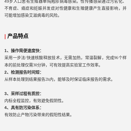
49岁人口患有生殖器单纯疱疹病毒感染。性传播感染通过污名化、
不育症、癌症和妊娠并发症对性健康和生殖健康产生直接影响，并
可能增加感染艾滋病毒的风险。
|
产品特点
1、操作简便速度快：
采用一步法
/快速核酸释放技术，无需加热，常温裂解，完成96个样
本的前处理仅需30分钟，可有效提高实验室工作效率。
2、检测报告时间短：
从样本处理到结果报告
2h内，能够及时保证临床报告的需求。
3、采样过程有质控：
内标全程监控，有效避免假阴性。
4
、具有
防污染体系：
有效防止产物污染带来的假阳性结果。