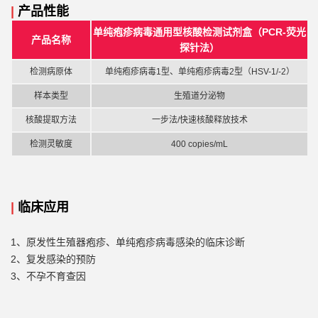
|
产品性能
单纯疱疹病毒通用型核酸检测试剂盒（
PCR-荧光
产品名称
探针法）
检测
病原体
单纯疱疹病毒
1型、单纯疱疹病毒2型（HSV-1/-2）
样本类型
生殖道分泌物
核酸提取方法
一步法
/
快速核酸释放技术
检测灵敏度
4
00
copies/mL
|
临床应用
1、原发性生殖器疱疹、单纯疱疹病毒感染的临床诊断
2、复发感染的预防
3、不孕不育查因