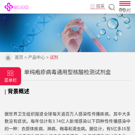
招采
导航栏
平台
首页
>
产品中心
>
试剂
单纯疱疹病毒通用型核酸检测试剂盒
菜单栏
|
背景概述
据世界卫生组织报道全球每天逾百万人感染性传播疾病，其中大多
数没有症状。
3.74亿人新增感染以下四种性传播感染中
每年估计有
的一种：衣原体疾病
5亿多15至
、淋病、梅毒和滴虫病。据估计，有