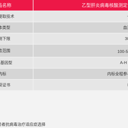
品名称
乙型肝炎病毒核酸测定
提取技术
本类型
血
测下限
3
性范围
100-
盖基因型
A-
内标
内标全程参
获证书
患者抗病毒治疗适应症选择