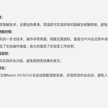
解：
学裂解技术，无需加热煮沸，常温即可实现样本的裂解及核酸释放，避免
便耗时短：
先的一步法技术，操作非常简便，核酸无需提取，直接在PCR反应管中进
低了实验操作难度，极大的提高了实验室工作效率；
程监控：
与实验的全过程，避免假阴性结果的发生；
动化：
讯生物Natch S/CS/CS2全自动核酸提取系统，实现检测的全自动，