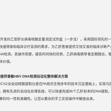
物开发的乙型肝炎病毒核酸定量测定试剂盒（一步法），采用国际领先的一
快速筛查和临床诊疗监测的需求，为乙肝患者提供又快又准的临床诊断产
 DNA检测，其操作简便，报告时间快的优势，乙肝病毒携带者定期随访
床价值。
物提供普敏HBV DNA检测自动化整体解决方案
S/CS/CS2全自动核酸提取仪是在PA视讯生物多年的技术沉淀基础上，实现与国
，拥有先进的自动化处理系统，可以快速完成96个乙肝标本的DNA提取
果的均一性和准确性。让您从繁杂的手工实验操作中解放出来。