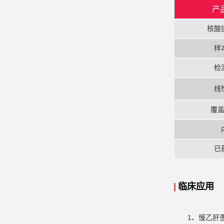
产
核酸
样
检
线
覆
已
|
临床应用
1、慢乙肝