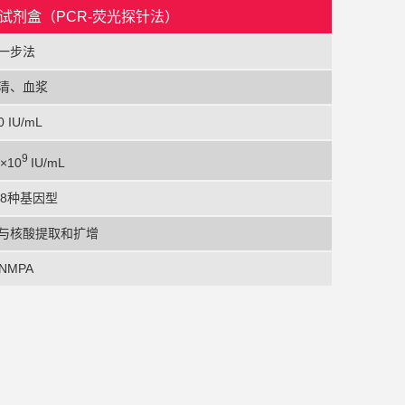
试剂盒（PCR-荧光探针法）
一步法
清、血浆
0 IU/mL
9
5×10
IU/mL
H 8种基因型
与核酸提取和扩增
NMPA