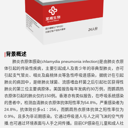
|
背景概述
肺炎衣原体感染
(chlamydia pneumonia infection)
是由肺炎衣原
体引起的传染性疾病，主要引起成人及青少年的非典型肺炎，亦可
引起支气管炎、咽炎及扁桃体炎等急性呼吸道感染，据统计在引起
肺炎的病因中，是继肺炎球菌、流感嗜血杆菌之后引起社区获得性
肺炎的第三位主要病原体。美国报告每年发病约
30
万例，而鹦鹉热
衣原体引起的肺炎仅约
150
例。香港亦有类似报告，在呼吸系统感染
的患者中，检测血清肺炎衣原体抗体阳性率为
54.8%
，严重感染者为
24.8%
，抗体效价多
≥1∶256
，而鹦鹉热衣原体抗体之阳性率仅为
0.9%
，且多为非近期感染。它通过呼吸道人与人之间飞沫的空气传
播
,
也可通过环境表面与人手之间传播。目前
CP
感染在儿童和成人社