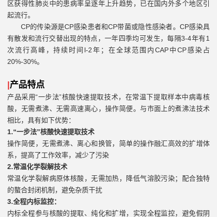
区获得性肺炎中的患病率呈逐年上升趋势，已在国内外多个地区引
起流行。
CP
的传染源是
CP
感染患者和
CP
带菌或隐性感染者。
CP
感染具
有散发和流行交替出现的特点，一年四季均可发生，每隔
3-4
年有
1
次流行高峰，持续时间
l-2
年；在全球范围内
CAP
中
CP
感染占
20%-30%
。
|
产品特点
产品采用
“
一步法
”
核酸快速提取技术，在常温下提取样本中病毒核
酸，无需煮沸、无需高速离心，操作简便。与市面上的煮沸法技术
相比，具有如下优势：
1.“一步法”核酸快速提取技术
操作简便，无需煮沸、离心和换管，简单的操作融汇高效的扩增体
系，提高了工作效率，减少了污染
2.常温化学裂解技术
常温化学裂解病原体核酸，无需加热，降低气溶胶污染；配合独特
的螯合封闭机制，避免杂质干扰
3
.全程内标监控：
内标全程参与核酸的提取、纯化和扩增，实现全程监控，避免假阴