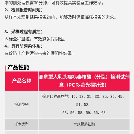
本的前处理仅需30分钟，可有效提高实验室工作效率。
2、检测报告时间短：
2h内，能够及时保证临床报告的需求。
从样本处理到结果报告
3、采样过程有质控：
内标全程监控，有效避免假阴性。
4、
具有防污染体系
：
有效防止产物污染带来的假阳性结果。
|
产品性能
高危型人乳头瘤病毒核酸（分型）检测试剂
产品名称
盒（
PCR-荧光探针法）
检测
15种高危型：16、18、31、33、35、39、45、
检测型别
51、52、
53、56、58、59、66、68
样本类型
宫颈脱落细胞