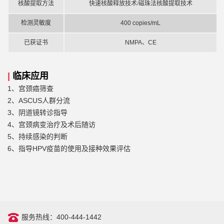
核酸提取方法
快速核酸释放技术/磁珠法核酸提取技术
检测灵敏度
400 copies/mL
已获证书
NMPA、CE
|
临床应用
1、宫颈癌筛查
2、ASCUS人群分流
3、阴道镜转诊指导
4、宫颈病变治疗及术后随访
5、持续感染的判断
6、指导HPV疫苗的使用及接种效果评估
服务热线：400-444-1442