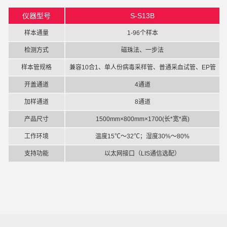
仪器型号
S-S13B
样本通量
1-96个样本
检测方式
磁珠法、一步法
样本管规格
兼容10合1、单人份病毒采样管、普通采血试管、EP管
开盖通道
4通道
加样通道
8通道
产品尺寸
1500mm×800mm×1700(长*宽*高)
工作环境
温度15℃～32℃；湿度30%～80%
支持功能
以太网接口（LIS通信选配）