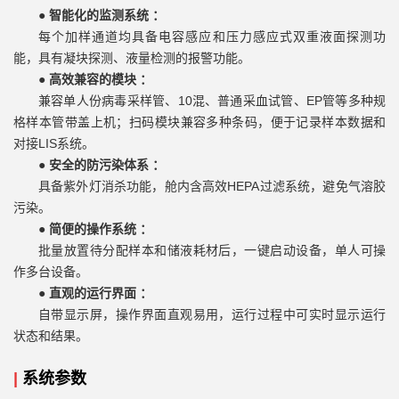
●
智能化的监测系统 ：
每个加样通道均具备电容感应和压力感应式双重液面探测功
能，具有凝块探测、液量检测的报警功能。
●
高效兼容的模块 ：
兼容单人份病毒采样管、10混、普通采血试管、EP管等多种规
格样本管带盖上机；扫码模块兼容多种条码，便于记录样本数据和
对接LIS系统。
●
安全的防污染体系 ：
具备紫外灯消杀功能，舱内含高效HEPA过滤系统，避免气溶胶
污染。
●
简便的操作系统 ：
批量放置待分配样本和储液耗材后，一键启动设备，单人可操
作多台设备。
●
直观的运行界面 ：
自带显示屏，操作界面直观易用，运行过程中可实时显示运行
状态和结果。
|
系统参数