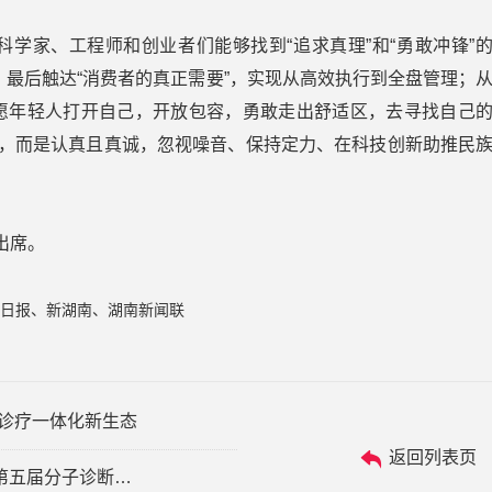
学家、工程师和创业者们能够找到“追求真理”和“勇敢冲锋”
”，最后触达“消费者的真正需要”，实现从高效执行到全盘管理；
愿年轻人打开自己，开放包容，勇敢走出舒适区，去寻找自己
则，而是认真且真诚，忽视噪音、保持定力、在科技创新助推民
出席。
日报、新湖南、湖南新闻联
启诊疗一体化新生态
返回列表页
全链生态赋能精准医疗未来，PA视讯闪耀第五届分子诊断大会