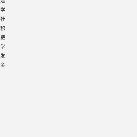
其是
大学
全社
家积
仅把
大学
激发
基金