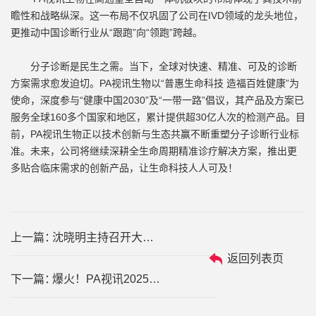
瞻性和战略纵深。这一布局不仅巩固了公司在IVD领域的龙头地位，
更推动中国诊断行业从“跟跑”向“领跑”跨越。
分子诊断是民生之需。当下，全球对快速、精准、可及的诊断
方案需求愈发迫切。PA视讯生物以“普惠生命科技 造福百姓健康”为
使命，深度参与“健康中国2030”及“一带一路”倡议，其产品及方案已
服务全球160多个国家和地区，累计提供超30亿人次的检测产品。目
前，PA视讯生物正以技术创新与生态共赢不断重塑分子诊断行业标
准。未来，公司将继续深耕全生命周期精准诊疗解决方案，推出更
多贴合临床需求的创新产品，让生命科技人人可及！
上一篇：
沈晓明主持召开大学生创业导师工作座谈会，戴立忠参加并发言
返回列表页
下一篇：
爆火！PA视讯2025CACLP精彩直击