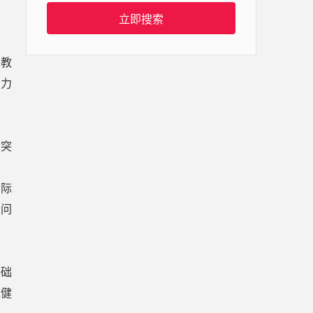
立即搜索
的教
有力
大突
国际
性问
基础
生健