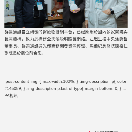
群邁通訊自立研發的醫療物聯網平台，已经應用於國內多家醫院與
長照機構，致力於構建全天候聪明照護網絡。左起生技中央涂醒哲
董事長、群邁通訊吳光輝商務開發資深經理、馬偕紀念醫院陳裕仁
副院長於攤位前合影。
.post-content img { max-width:100%; } .img-description p{ color:
#145089; } .img-description p:last-of-type{ margin-bottom: 0; }
:::-
PA视讯