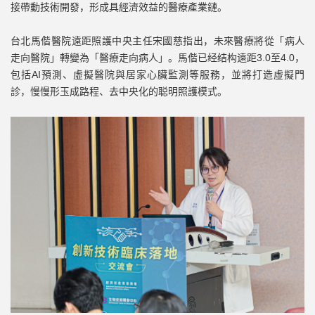
接帶動技術開發，形成具經濟效益的醫療產業鏈。
台北馬偕醫院遠距照護中央主任宋國慈指出，未來醫療將從「病人
走向醫院」轉變為「醫療走向病人」。馬偕已经结构遠距3.0至4.0，
包括AI預測、虛擬醫院與居家心臟監測等服務，並將打造虛擬門
診，慢慢形玉成路程、去中央化的聪明照護模式。