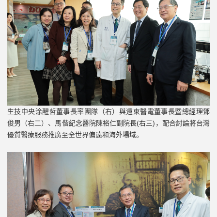
生技中央涂醒哲董事長率團隊（右）與遠東醫電董事長暨總經理鄧
俊男（右二）、馬偕紀念醫院陳裕仁副院長(右三)，配合討論將台灣
優質醫療服務推廣至全世界偏遠和海外場域。