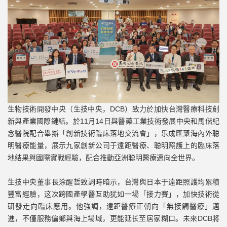
生物技術開發中央（生技中央，DCB）致力於加快台灣醫療科技創
新與產業國際鏈結。於11月14日與醫藥工業技術發展中央和馬偕紀
念醫院配合舉辦「創新技術臨床落地交流會」，乐成匯聚海內外聪
明醫療能量，展示九家創新公司于遠距醫療、聪明照護上的臨床落
地结果與國際實戰經驗，配合推動亞洲聪明醫療邁向全世界。
生技中央董事長涂醒哲致詞時暗示，台灣與日本于遠距照護均累積
豐富經驗，这次跨國產學醫互助犹如一場「接力賽」，加快技術從
研發走向臨床應用。他強調，遠距醫療正朝向「無接觸醫療」邁
進，不僅服務偏鄉與海上場域，更能延长至居家糊口。未來DCB將