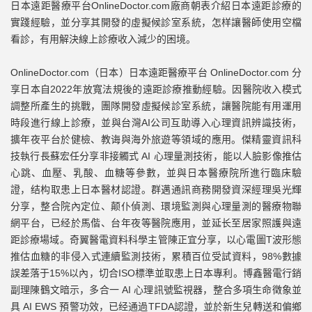
日本遠距醫療平台OnlineDoctor.com廠商朝表介紹日本遠距診療的
實踐經驗，並分享其開發的虛擬候診室系統，怎样讓醫師使用空檔
看診，有用解決線上診療收入減少的困境。
OnlineDoctor.com（日本）日本遠距醫療平台 OnlineDoctor.com 分
享日本自2022年放寬法規後的遠距診療推動經驗。因醫院收入模式
調整所產生的挑戰，團隊開發虛擬候診室系統，讓醫院能有用運用
時段進行線上診療，並與台灣AI公司互助導入心理資訊辨識技術，
擴年夜平台於健檢、教诲與海外旅遊等領域的應用。傑精靈資訊科
技執行長蘇宏任分享非接觸式 AI 心理量測技術，能以人臉影像推估
心跳、血壓、乳酸、血糖等參數，並與日本醫療院所進行臨床驗
證，结构取患上日本醫材認證。群邁通訊商務開發資深經理吳光輝
分享，整合院內定位、颠仆偵測、環境監測與心理量測的醫療物聯
網平台，已经於馬偕、台年夜等醫院應用，並延长至居家照護與遠
距診療場域。奇翼醫電資料科學主管陳正宜分享，以心電圖T波形態
推估血糖的非侵入式連續監測技術，累積百位受試資料，98%數據
誤差落于15%以內，切合ISO標準並取患上日本專利。博鑫醫電行銷
副理陳鶴文暗示，多合一 AI 心理訊號監視器，整合多項生命徵象並
具 AI EWS 預警功效，已经通過TFDA認證，並於新生兒轉送和偏鄉