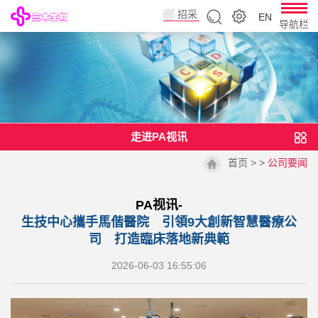
招采
EN
导航栏
平台
走进PA视讯
首页
> >
公司要闻
PA视讯-
生技中心攜手馬偕醫院 引領9大創新智慧醫療公
司 打造臨床落地新典範
2026-06-03 16:55:06