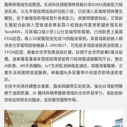
醫療等場域完成實證。玄貞科技總經理林俊翰分享5GMS高齡肌力檢
測系統，以五年夜指標協助評估肌少症，已经導入高雄榮總與雙及
醫院，並于偏鄉長照場域晋升長者肌力，具實際康健效益。艾斯創
生醫配合創辦人暨營運長蔡易霖介紹微創阿基里斯腱修復系統
TendMIN，可將傷口縮小至1公分並縮短恢復期，已经取患上美國
FDA認證，導入20家醫院並完成70例臨床案例。英普瑞斯創辦人楊
濟身分享聪明尿檢機器人 UROBOT，可完成多項尿液檢測並取患上
TFDA認證，推動全世界免費尿檢計畫，目標于全世界部署5萬台設
備。遠東醫電董事長暨總經理鄧俊男介紹跨國虛擬醫院平台，整合
AI影像、AR手術輔助、IoT生命監測與衛星通訊，增援海事醫療、企
業外派與國際旅遊醫療，串聯國內多家醫學中央提供即時遠距會
診。
生技中央將持續整合產業、臨床與國際互助資源，強化台灣聪明醫
療于遠距照護、AI 醫材與精準醫療領域的全世界競爭力，協助創新
技術從研發走向臨床，並拓展至國際市場。