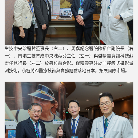
生技中央涂醒哲董事長（右二）、馬偕紀念醫院陳裕仁副院長（右
一）、南港生技育成中央陳菀芬主任（左一）與傑精靈資訊科技蘇
宏任執行長（左二）於攤位前合影。傑精靈專注於非接觸式攝影量
測技術，積極將AI醫療技術與實務經驗落地日本，拓展國際市場。